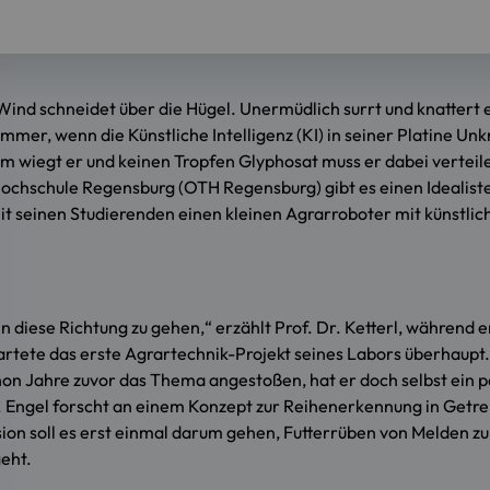
 Wind schneidet über die Hügel. Unermüdlich surrt und knattert
er, wenn die Künstliche Intelligenz (KI) in seiner Platine Unk
wiegt er und keinen Tropfen Glyphosat muss er dabei verteilen.
chschule Regensburg (OTH Regensburg) gibt es einen Idealisten,
 seinen Studierenden einen kleinen Agrarroboter mit künstliche
, in diese Richtung zu gehen,“ erzählt Prof. Dr. Ketterl, währen
tartete das erste Agrartechnik-Projekt seines Labors überhaupt
chon Jahre zuvor das Thema angestoßen, hat er doch selbst ein 
h. Engel forscht an einem Konzept zur Reihenerkennung in Getr
sion soll es erst einmal darum gehen, Futterrüben von Melden z
eht.