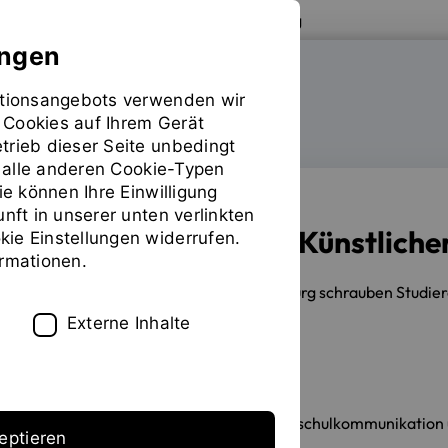
Zur Website der OTH Regensburg
ungen
mationsangebots verwenden wir
FAKULTÄT MASCHINENBAU
 Cookies auf Ihrem Gerät
trieb dieser Seite unbedingt
ür alle anderen Cookie-Typen
ie können Ihre Einwilligung
unft in unserer unten verlinkten
Agrarroboter mit Künstlicher
ie Einstellungen widerrufen.
ormationen.
10.03.2020
An der OTH Regensburg schrauben Studieren
Unkraut befreien soll.
Externe Inhalte
Erstellt von
Stabsstelle Hochschulkommunikation u
eptieren