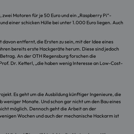
g, zwei Motoren für je 50 Euro und ein „Raspberry Pi“-
und einer schicken Hülle bei unter 1.000 Euro liegen. Auch
davon entfernt, die Ersten zu sein, mit der Idee eines
ahren bereits erste Hackgeräte herum. Diese sind jedoch
 Betrag. An der OTH Regensburg forschen die
Prof. Dr. Ketterl, „die haben wenig Interesse an Low-Cost-
ojekt. Es geht um die Ausbildung künftiger Ingenieure, die
alb weniger Monate. Und schon gar nicht um den Bau eines
 nicht möglich. Dennoch geht die Arbeit an der
it wenigen Wochen und auch der mechanische Hackarm ist