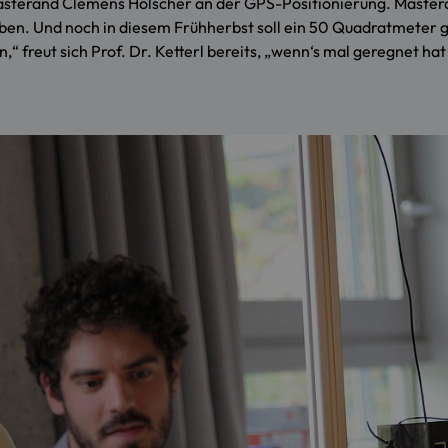
erand Clemens Hölscher an der GPS-Positionierung. Masterand
aben. Und noch in diesem Frühherbst soll ein 50 Quadratmeter 
“ freut sich Prof. Dr. Ketterl bereits, „wenn‘s mal geregnet h