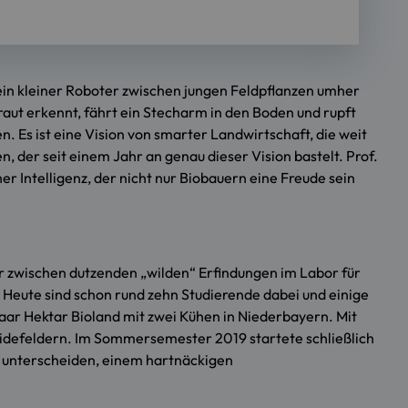
 ein kleiner Roboter zwischen jungen Feldpflanzen umher
raut erkennt, fährt ein Stecharm in den Boden und rupft
 Es ist eine Vision von smarter Landwirtschaft, die weit
 der seit einem Jahr an genau dieser Vision bastelt. Prof.
r Intelligenz, der nicht nur Biobauern eine Freude sein
d er zwischen dutzenden „wilden“ Erfindungen im
Labor für
. Heute sind schon rund zehn Studierende dabei und einige
paar Hektar Bioland mit zwei Kühen in Niederbayern. Mit
eidefeldern. Im Sommersemester 2019 startete schließlich
u unterscheiden, einem hartnäckigen