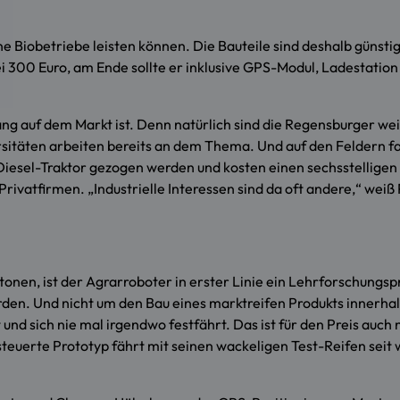
ine Biobetriebe leisten können. Die Bauteile sind deshalb günsti
i 300 Euro, am Ende sollte er inklusive GPS-Modul, Ladestation 
g auf dem Markt ist. Denn natürlich sind die Regensburger weit 
rsitäten arbeiten bereits an dem Thema. Und auf den Feldern f
iesel-Traktor gezogen werden und kosten einen sechsstelligen
vatfirmen. „Industrielle Interessen sind da oft andere,“ weiß 
onen, ist der Agrarroboter in erster Linie ein Lehrforschungspr
erden. Und nicht um den Bau eines marktreifen Produkts innerh
nd sich nie mal irgendwo festfährt. Das ist für den Preis auch
steuerte Prototyp fährt mit seinen wackeligen Test-Reifen se