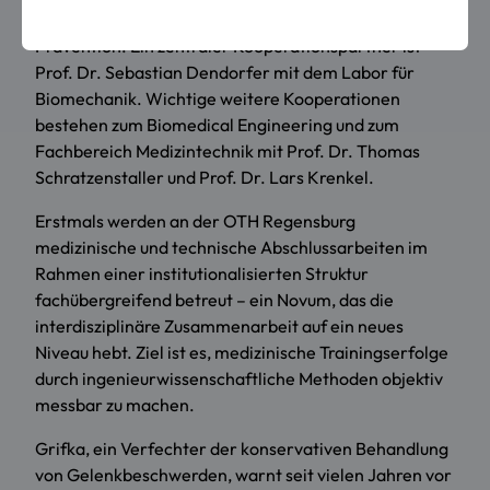
muskuloskelettale Gesundheit, Mobilität und
Prävention. Ein zentraler Kooperationspartner ist
Prof. Dr. Sebastian Dendorfer mit dem Labor für
Biomechanik. Wichtige weitere Kooperationen
bestehen zum Biomedical Engineering und zum
Fachbereich Medizintechnik mit Prof. Dr. Thomas
Schratzenstaller und Prof. Dr. Lars Krenkel.
Erstmals werden an der OTH Regensburg
medizinische und technische Abschlussarbeiten im
Rahmen einer institutionalisierten Struktur
fachübergreifend betreut – ein Novum, das die
interdisziplinäre Zusammenarbeit auf ein neues
Niveau hebt. Ziel ist es, medizinische Trainingserfolge
durch ingenieurwissenschaftliche Methoden objektiv
messbar zu machen.
Grifka, ein Verfechter der konservativen Behandlung
von Gelenkbeschwerden, warnt seit vielen Jahren vor