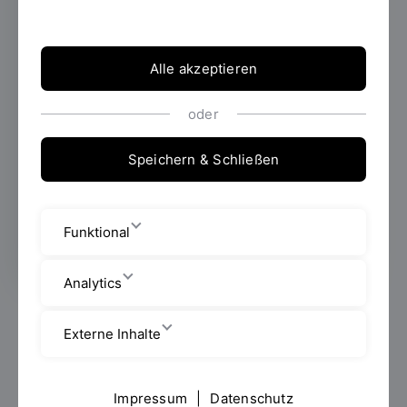
liefert erste Ergebnisse
26.05.2025
Die OTH Regensburg hat im
Alle akzeptieren
April 2024 die Forschungsstelle „Orthopädie
und Ergonomie“ eingerichtet. Schon im
oder
ersten Jahr liegt ein praxisrelevantes
Ergebnis vor: Ein gemeinsam entwickeltes
Speichern & Schließen
Trainingskonzept zur Verbesserung der
Hüftfunktion wurde erfolgreich
wissenschaftlich geprüft.
Funktional
Analytics
Die Forschungsstelle Orthopädie und Ergonomie der
Externe Inhalte
Fakultät Maschinenbau unter der Leitung von Prof.
Dr. Joachim Grifka verfolgt das Ziel, medizinische
Fragestellungen mit ingenieurwissenschaftlichen
Impressum
|
Datenschutz
Methoden zu verbinden – mit Fokus auf