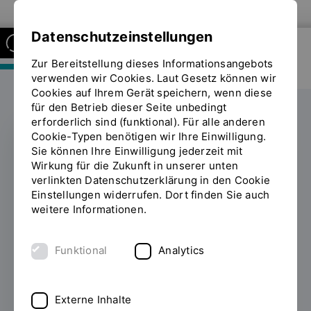
Zur Website der OTH Regensburg
Datenschutzeinstellungen
Zur Bereitstellung dieses Informationsangebots
FAKULTÄT MASCHINENBAU
verwenden wir Cookies. Laut Gesetz können wir
Cookies auf Ihrem Gerät speichern, wenn diese
für den Betrieb dieser Seite unbedingt
erforderlich sind (funktional). Für alle anderen
Cookie-Typen benötigen wir Ihre Einwilligung.
Sie können Ihre Einwilligung jederzeit mit
FORSCHUNG
Wirkung für die Zukunft in unserer unten
verlinkten Datenschutzerklärung in den Cookie
Ärzte und Ingenieure
Einstellungen widerrufen. Dort finden Sie auch
weitere Informationen.
leisten Pionierarbeit im
Team – Neue
Funktional
Analytics
Forschungsstelle an
der OTH Regensburg
Externe Inhalte