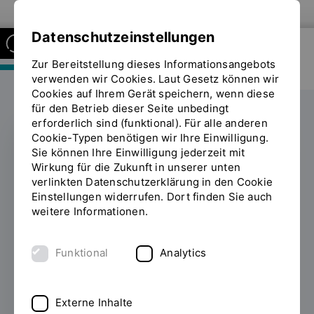
Zur Website der OTH Regensburg
Datenschutzeinstellungen
Zur Bereitstellung dieses Informationsangebots
FAKULTÄT MASCHINENBAU
verwenden wir Cookies. Laut Gesetz können wir
Cookies auf Ihrem Gerät speichern, wenn diese
für den Betrieb dieser Seite unbedingt
erforderlich sind (funktional). Für alle anderen
Cookie-Typen benötigen wir Ihre Einwilligung.
Sie können Ihre Einwilligung jederzeit mit
Abschluss der
Wirkung für die Zukunft in unserer unten
verlinkten Datenschutzerklärung in den Cookie
Vortragsreihe „OTH
Einstellungen widerrufen. Dort finden Sie auch
weitere Informationen.
Regensburg
STADTnah“ beim SSV
Funktional
Analytics
Jahn Regensburg
Externe Inhalte
01.12.2021
Im Rahmen der Vortragsreihe