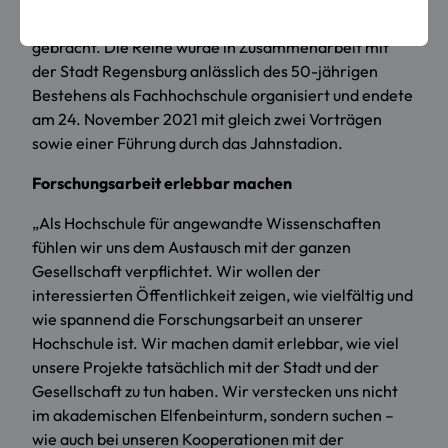
Fakultäten an interessante Orte in der Stadt
gebracht. Die Reihe wurde in Zusammenarbeit mit
der Stadt Regensburg anlässlich des 50-jährigen
Bestehens als Fachhochschule organisiert und endete
am 24. November 2021 mit gleich zwei Vorträgen
sowie einer Führung durch das Jahnstadion.
Forschungsarbeit erlebbar machen
„Als Hochschule für angewandte Wissenschaften
fühlen wir uns dem Austausch mit der ganzen
Gesellschaft verpflichtet. Wir wollen der
interessierten Öffentlichkeit zeigen, wie vielfältig und
wie spannend die Forschungsarbeit an unserer
Hochschule ist. Wir machen damit erlebbar, wie viel
unsere Projekte tatsächlich mit der Stadt und der
Gesellschaft zu tun haben. Wir verstecken uns nicht
im akademischen Elfenbeinturm, sondern suchen –
wie auch bei unseren Kooperationen mit der