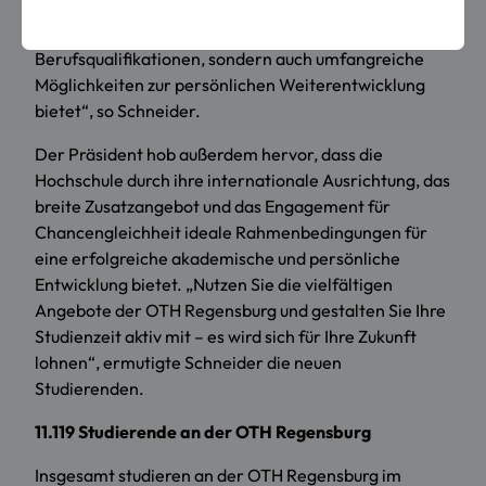
eine moderne, anwendungsbezogene Hochschule, die
ihren Studierenden nicht nur hervorragende
Berufsqualifikationen, sondern auch umfangreiche
Möglichkeiten zur persönlichen Weiterentwicklung
bietet“, so Schneider.
Der Präsident hob außerdem hervor, dass die
Hochschule durch ihre internationale Ausrichtung, das
breite Zusatzangebot und das Engagement für
Chancengleichheit ideale Rahmenbedingungen für
eine erfolgreiche akademische und persönliche
Entwicklung bietet. „Nutzen Sie die vielfältigen
Angebote der OTH Regensburg und gestalten Sie Ihre
Studienzeit aktiv mit – es wird sich für Ihre Zukunft
lohnen“, ermutigte Schneider die neuen
Studierenden.
11.119 Studierende an der OTH Regensburg
Insgesamt studieren an der OTH Regensburg im