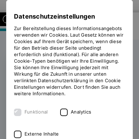
Zur Website der OTH Regensburg
Datenschutzeinstellungen
Zur Bereitstellung dieses Informationsangebots
FAKULTÄT MASCHINENBAU
verwenden wir Cookies. Laut Gesetz können wir
Cookies auf Ihrem Gerät speichern, wenn diese
für den Betrieb dieser Seite unbedingt
erforderlich sind (funktional). Für alle anderen
Cookie-Typen benötigen wir Ihre Einwilligung.
Sie können Ihre Einwilligung jederzeit mit
WINTERSEMESTER 2024/2025
Wirkung für die Zukunft in unserer unten
verlinkten Datenschutzerklärung in den Cookie
2802 Erstsemester
Einstellungen widerrufen. Dort finden Sie auch
weitere Informationen.
starten ihr Studium an
der OTH Regensburg
Funktional
Analytics
01.10.2024
Die Zahl der
Studienanfängerinnen und -anfänger an der
Externe Inhalte