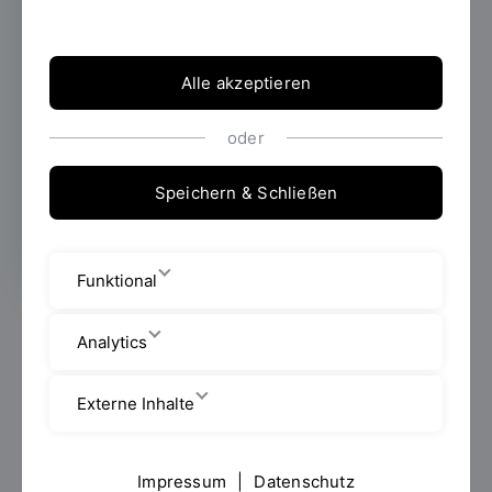
im Josef-Stanglmeier-Hörsaal hat die OTH
Regensburg am 26. November 2025
insgesamt 102 Studierende mit dem
Alle akzeptieren
Deutschlandstipendium ausgezeichnet. Die
Förderung umfasst in diesem Jahr 367.200
oder
Euro, die je zur Hälfte von privaten
Stifterinnen und Stiftern sowie vom Bund
Speichern & Schließen
bereitgestellt werden.
Funktional
Junge Menschen, die mit Leidenschaft studieren, sich
Analytics
engagieren und Verantwortung übernehmen: Sie
standen im Zentrum der feierlichen Verleihung der
Externe Inhalte
Deutschlandstipendien, gemeinsam mit den
Fördernden, die diese Erfolge möglich machen.
In diesem Sinne begrüßte Prof. Dr. Carina Braun,
Impressum
|
Datenschutz