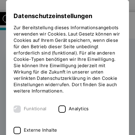
Zur Website der OTH Regensburg
Datenschutzeinstellungen
Zur Bereitstellung dieses Informationsangebots
FAKULTÄT MASCHINENBAU
verwenden wir Cookies. Laut Gesetz können wir
Cookies auf Ihrem Gerät speichern, wenn diese
für den Betrieb dieser Seite unbedingt
erforderlich sind (funktional). Für alle anderen
Cookie-Typen benötigen wir Ihre Einwilligung.
Sie können Ihre Einwilligung jederzeit mit
STUDIERENDENFÖRDERUNG
Wirkung für die Zukunft in unserer unten
verlinkten Datenschutzerklärung in den Cookie
102
Einstellungen widerrufen. Dort finden Sie auch
weitere Informationen.
Deutschlandstipendien
an der OTH
Funktional
Analytics
Regensburg vergeben
Externe Inhalte
01.12.2025
Mit einer feierlichen Übergabe