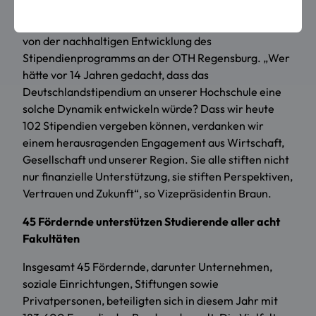
Vizepräsidentin für Berufungen und Student Lifecycle
Management, die Gäste und zeigte sich beeindruckt
von der nachhaltigen Entwicklung des
Stipendienprogramms an der OTH Regensburg. „Wer
hätte vor 14 Jahren gedacht, dass das
Deutschlandstipendium an unserer Hochschule eine
solche Dynamik entwickeln würde? Dass wir heute
102 Stipendien vergeben können, verdanken wir
einem herausragenden Engagement aus Wirtschaft,
Gesellschaft und unserer Region. Sie alle stiften nicht
nur finanzielle Unterstützung, sie stiften Perspektiven,
Vertrauen und Zukunft“, so Vizepräsidentin Braun.
45 Fördernde unterstützen Studierende aller acht
Fakultäten
Insgesamt 45 Fördernde, darunter Unternehmen,
soziale Einrichtungen, Stiftungen sowie
Privatpersonen, beteiligten sich in diesem Jahr mit