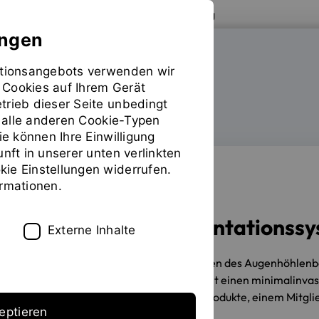
Zur Website der OTH Regensburg
ungen
mationsangebots verwenden wir
FAKULTÄT MASCHINENBAU
 Cookies auf Ihrem Gerät
trieb dieser Seite unbedingt
ür alle anderen Cookie-Typen
Labore
Sie
ie können Ihre Einwilligung
befinden
unft in unserer unten verlinkten
sich
ie Einstellungen widerrufen.
auf
ormationen.
der
INNOVATION
Seite
Innovatives Implantationss
"Detailansicht"
Externe Inhalte
13.01.2025
Bisher werden Frakturen des Augenhöhlenbo
Implantationsverfahren ermöglicht einen minimalinvasi
Promotion am Labor für Medizinprodukte, einem Mitglie
eptieren