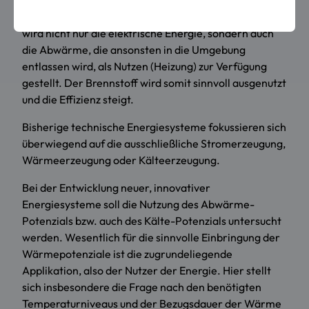
In einem BHKW (Blockheizkraftwerk) beispielsweise
wird nicht nur die elektrische Energie, sondern auch
die Abwärme, die ansonsten in die Umgebung
entlassen wird, als Nutzen (Heizung) zur Verfügung
gestellt. Der Brennstoff wird somit sinnvoll ausgenutzt
und die Effizienz steigt.
Bisherige technische Energiesysteme fokussieren sich
überwiegend auf die ausschließliche Stromerzeugung,
Wärmeerzeugung oder Kälteerzeugung.
Bei der Entwicklung neuer, innovativer
Energiesysteme soll die Nutzung des Abwärme-
Potenzials bzw. auch des Kälte-Potenzials untersucht
werden. Wesentlich für die sinnvolle Einbringung der
Wärmepotenziale ist die zugrundeliegende
Applikation, also der Nutzer der Energie. Hier stellt
sich insbesondere die Frage nach den benötigten
Temperaturniveaus und der Bezugsdauer der Wärme