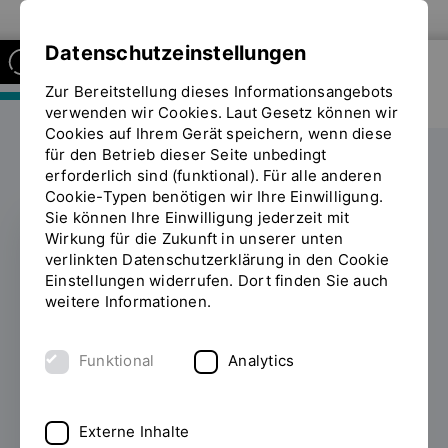
Zur Website der OTH Regensburg
Datenschutzeinstellungen
Zur Bereitstellung dieses Informationsangebots
FAKULTÄT MASCHINENBAU
verwenden wir Cookies. Laut Gesetz können wir
Cookies auf Ihrem Gerät speichern, wenn diese
für den Betrieb dieser Seite unbedingt
Labore
erforderlich sind (funktional). Für alle anderen
Sie
Cookie-Typen benötigen wir Ihre Einwilligung.
befinden
Sie können Ihre Einwilligung jederzeit mit
sich
Wirkung für die Zukunft in unserer unten
auf
verlinkten Datenschutzerklärung in den Cookie
der
Kraft-Wärme-Kälte
Einstellungen widerrufen. Dort finden Sie auch
Seite
weitere Informationen.
(KWK)
"Kraft-
Wärme-
Kälte"
Funktional
Analytics
Ein wesentlicher Aspekt der Energiewende
wird die sinnvolle Zusammenführung von zur
Verfügung stehenden Energieformen sein -
Externe Inhalte
auch als Sektorenkopplung bekannt.