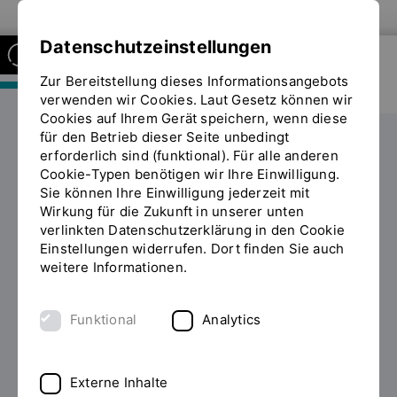
Zur Website der OTH Regensburg
Datenschutzeinstellungen
Zur Bereitstellung dieses Informationsangebots
FAKULTÄT MASCHINENBAU
verwenden wir Cookies. Laut Gesetz können wir
Cookies auf Ihrem Gerät speichern, wenn diese
für den Betrieb dieser Seite unbedingt
Labore
erforderlich sind (funktional). Für alle anderen
Sie
Cookie-Typen benötigen wir Ihre Einwilligung.
befinden
Sie können Ihre Einwilligung jederzeit mit
sich
Ausstattung
Wirkung für die Zukunft in unserer unten
auf
verlinkten Datenschutzerklärung in den Cookie
der
Einstellungen widerrufen. Dort finden Sie auch
Seite
weitere Informationen.
"Hardware-/Software-
HARDWARE
Ausstattung"
Funktional
Analytics
10 Hewlett Packard Z2 Tower G5 Workstation mit Intel
Core i9-10900K 10Cores, 64B RAM, Nvidia Quadro
P2200, 512GB NVMe M.2 SSD + 2TB NVMe M.2 SSD,
Externe Inhalte
Windows 10 Education LTSC (64bit), 24" LED-Monitor