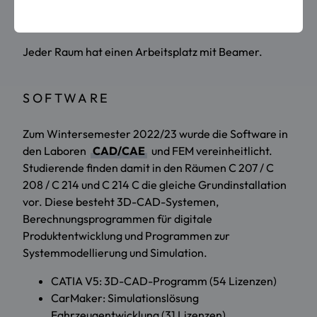
Xeon Gold 6144 8Cores Dual, 768GB RAM, 512GB
M2.SSD + 1TB M2.SSD, Windows Server 2019
Jeder Raum hat einen Arbeitsplatz mit Beamer.
SOFTWARE
Zum Wintersemester 2022/23 wurde die Software in
den Laboren
CAD/CAE
und FEM vereinheitlicht.
Studierende finden damit in den Räumen C 207 / C
208 / C 214 und C 214 C die gleiche Grundinstallation
vor. Diese besteht 3D-CAD-Systemen,
Berechnungsprogrammen für digitale
Produktentwicklung und Programmen zur
Systemmodellierung und Simulation.
CATIA V5: 3D-CAD-Programm (54 Lizenzen)
CarMaker: Simulationslösung
Fahrzeugentwicklung (31 Lizenzen)